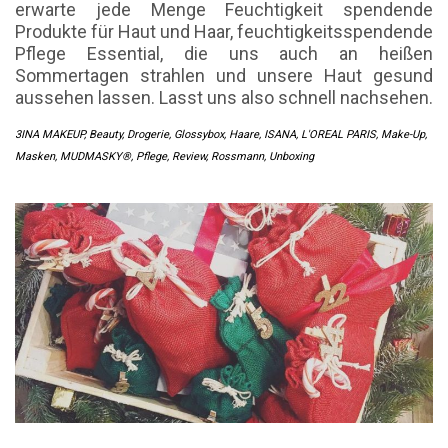
erwarte jede Menge Feuchtigkeit spendende
Produkte für Haut und Haar, feuchtigkeitsspendende
Pflege Essential, die uns auch an heißen
Sommertagen strahlen und unsere Haut gesund
aussehen lassen. Lasst uns also schnell nachsehen.
3INA MAKEUP
,
Beauty
,
Drogerie
,
Glossybox
,
Haare
,
ISANA
,
L'OREAL PARIS
,
Make-Up
,
Masken
,
MUDMASKY®
,
Pflege
,
Review
,
Rossmann
,
Unboxing