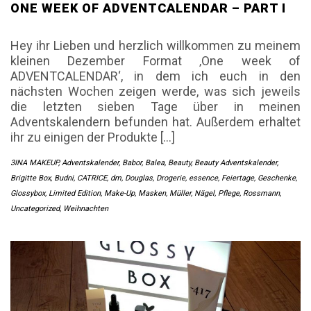
ONE WEEK OF ADVENTCALENDAR – PART I
Hey ihr Lieben und herzlich willkommen zu meinem
kleinen Dezember Format ‚One week of
ADVENTCALENDAR‘, in dem ich euch in den
nächsten Wochen zeigen werde, was sich jeweils
die letzten sieben Tage über in meinen
Adventskalendern befunden hat. Außerdem erhaltet
ihr zu einigen der Produkte […]
3INA MAKEUP
,
Adventskalender
,
Babor
,
Balea
,
Beauty
,
Beauty Adventskalender
,
Brigitte Box
,
Budni
,
CATRICE
,
dm
,
Douglas
,
Drogerie
,
essence
,
Feiertage
,
Geschenke
,
Glossybox
,
Limited Edition
,
Make-Up
,
Masken
,
Müller
,
Nägel
,
Pflege
,
Rossmann
,
Uncategorized
,
Weihnachten