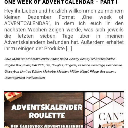
ONE WEEK OF ADVENTCALENDAR – PART I
Hey ihr Lieben und herzlich willkommen zu meinem
kleinen Dezember Format ‚One week of
ADVENTCALENDAR‘, in dem ich euch in den
nächsten Wochen zeigen werde, was sich jeweils
die letzten sieben Tage über in meinen
Adventskalendern befunden hat. Außerdem erhaltet
ihr zu einigen der Produkte […]
3INA MAKEUP
,
Adventskalender
,
Babor
,
Balea
,
Beauty
,
Beauty Adventskalender
,
Brigitte Box
,
Budni
,
CATRICE
,
dm
,
Douglas
,
Drogerie
,
essence
,
Feiertage
,
Geschenke
,
Glossybox
,
Limited Edition
,
Make-Up
,
Masken
,
Müller
,
Nägel
,
Pflege
,
Rossmann
,
Uncategorized
,
Weihnachten