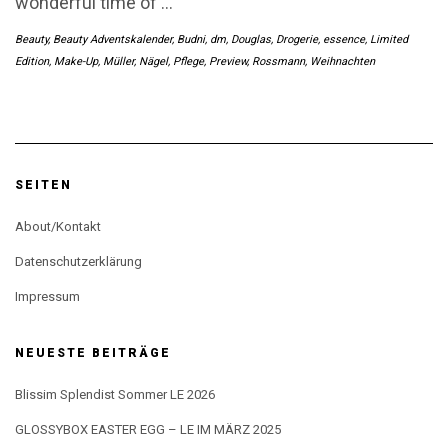
wonderful time of
…
Beauty
,
Beauty Adventskalender
,
Budni
,
dm
,
Douglas
,
Drogerie
,
essence
,
Limited
Edition
,
Make-Up
,
Müller
,
Nägel
,
Pflege
,
Preview
,
Rossmann
,
Weihnachten
SEITEN
About/Kontakt
Datenschutzerklärung
Impressum
NEUESTE BEITRÄGE
Blissim Splendist Sommer LE 2026
GLOSSYBOX EASTER EGG – LE IM MÄRZ 2025