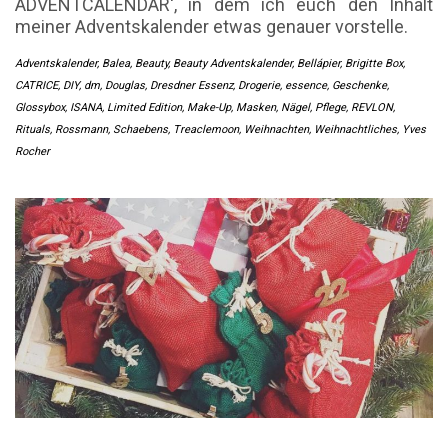
ADVENTCALENDAR‘, in dem ich euch den Inhalt
meiner Adventskalender etwas genauer vorstelle.
Adventskalender
,
Balea
,
Beauty
,
Beauty Adventskalender
,
Bellápier
,
Brigitte Box
,
CATRICE
,
DIY
,
dm
,
Douglas
,
Dresdner Essenz
,
Drogerie
,
essence
,
Geschenke
,
Glossybox
,
ISANA
,
Limited Edition
,
Make-Up
,
Masken
,
Nägel
,
Pflege
,
REVLON
,
Rituals
,
Rossmann
,
Schaebens
,
Treaclemoon
,
Weihnachten
,
Weihnachtliches
,
Yves
Rocher