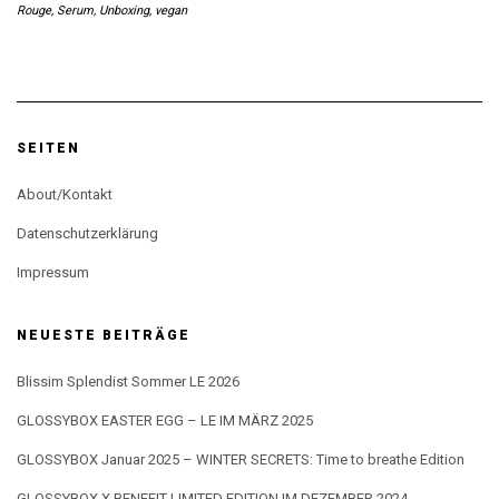
Rouge
,
Serum
,
Unboxing
,
vegan
SEITEN
About/Kontakt
Datenschutzerklärung
Impressum
NEUESTE BEITRÄGE
Blissim Splendist Sommer LE 2026
GLOSSYBOX EASTER EGG – LE IM MÄRZ 2025
GLOSSYBOX Januar 2025 – WINTER SECRETS: Time to breathe Edition
GLOSSYBOX X BENEFIT LIMITED EDITION IM DEZEMBER 2024