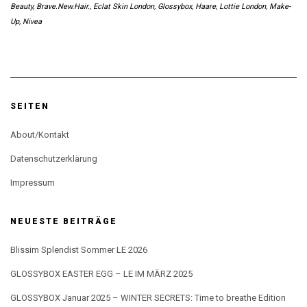
Beauty
,
Brave.New.Hair.
,
Eclat Skin London
,
Glossybox
,
Haare
,
Lottie London
,
Make-
Up
,
Nivea
SEITEN
About/Kontakt
Datenschutzerklärung
Impressum
NEUESTE BEITRÄGE
Blissim Splendist Sommer LE 2026
GLOSSYBOX EASTER EGG – LE IM MÄRZ 2025
GLOSSYBOX Januar 2025 – WINTER SECRETS: Time to breathe Edition