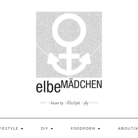
• beauty • lifestyle • diy •
IFESTYLE
DIY
FOODPORN
ABOUT/