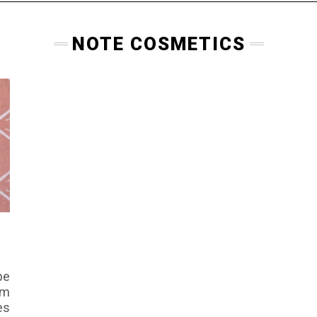
NOTE COSMETICS
pe
em
es