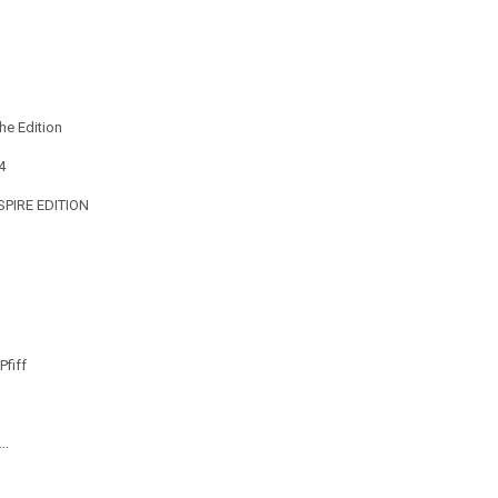
e Edition
4
PIRE EDITION
Pfiff
..