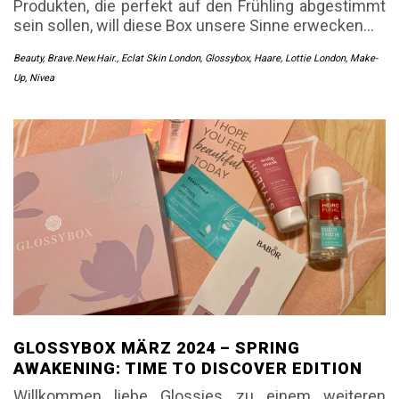
Produkten, die perfekt auf den Frühling abgestimmt
sein sollen, will diese Box unsere Sinne erwecken…
Beauty
,
Brave.New.Hair.
,
Eclat Skin London
,
Glossybox
,
Haare
,
Lottie London
,
Make-
Up
,
Nivea
GLOSSYBOX MÄRZ 2024 – SPRING
AWAKENING: TIME TO DISCOVER EDITION
Willkommen liebe Glossies zu einem weiteren