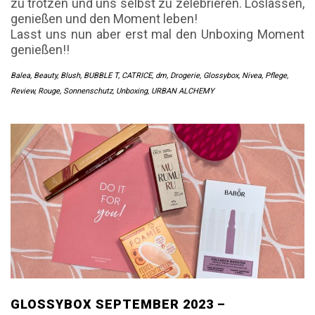
zu trotzen und uns selbst zu zelebrieren. Loslassen,
genießen und den Moment leben!
Lasst uns nun aber erst mal den Unboxing Moment
genießen!!
Balea
,
Beauty
,
Blush
,
BUBBLE T
,
CATRICE
,
dm
,
Drogerie
,
Glossybox
,
Nivea
,
Pflege
,
Review
,
Rouge
,
Sonnenschutz
,
Unboxing
,
URBAN ALCHEMY
GLOSSYBOX SEPTEMBER 2023 –