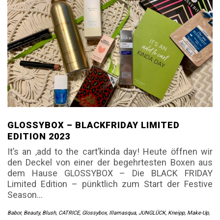
GLOSSYBOX – BLACKFRIDAY LIMITED
EDITION 2023
It’s an ‚add to the cart’kinda day! Heute öffnen wir
den Deckel von einer der begehrtesten Boxen aus
dem Hause GLOSSYBOX – Die BLACK FRIDAY
Limited Edition – pünktlich zum Start der Festive
Season…
Babor
,
Beauty
,
Blush
,
CATRICE
,
Glossybox
,
Illamasqua
,
JUNGLÜCK
,
Kneipp
,
Make-Up
,