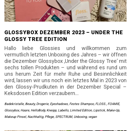
GLOSSYBOX DEZEMBER 2023 – UNDER THE
GLOSSY TREE EDITION
Hallo liebe Glossies und willkommen zum
vermutlich letzten Unboxing des Jahres – wir öffnen
die Dezember Glossybox ‚Under the Glossy Tree‘ mit
sechs tollen Produkten – und während es rund um
uns herum Zeit für mehr Ruhe und Besinnlichkeit
wird, lassen wir uns noch ein letztes Mal in 2023 von
den Glossy-Prudkuten in der Dezember Special –
Keksdosen Edition verzaubern…
Badekristalle
,
Beauty
,
Drogerie
,
Eyeshadows
,
Festes Shampoo
,
FLOSS.
,
FOAMIE
,
Glossybox
,
Haare
,
HelloBody
,
Kneipp
,
Labello
,
Limited Edition
,
Lipstick
,
Make-Up
,
Makeup Pinsel
,
Nachhaltig
,
Pflege
,
SPECTRUM
,
Unboxing
,
vegan