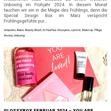
Unboxing im Frühjahr 2024. In diesem Monat
tauchen wir ein in die Magie des Frühlings, denn die
Special Design Box im März verspricht
Frühlingsgefühle pur…
Ampullen
,
Babor
,
Beauty
,
Blush
,
Dr.PawPaw
,
Glossybox
,
Lipstick
,
Make-Up
,
Pflege
,
Review
,
Unboxing
GLOSSYBOX FEBRUAR 2024 – YOU ARE