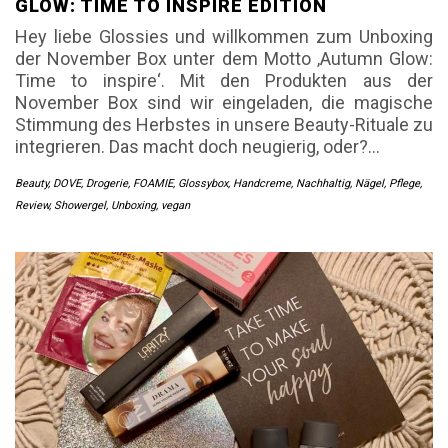
GLOW: TIME TO INSPIRE EDITION
Hey liebe Glossies und willkommen zum Unboxing
der November Box unter dem Motto ‚Autumn Glow:
Time to inspire‘. Mit den Produkten aus der
November Box sind wir eingeladen, die magische
Stimmung des Herbstes in unsere Beauty-Rituale zu
integrieren. Das macht doch neugierig, oder?…
Beauty
,
DOVE
,
Drogerie
,
FOAMIE
,
Glossybox
,
Handcreme
,
Nachhaltig
,
Nägel
,
Pflege
,
Review
,
Showergel
,
Unboxing
,
vegan