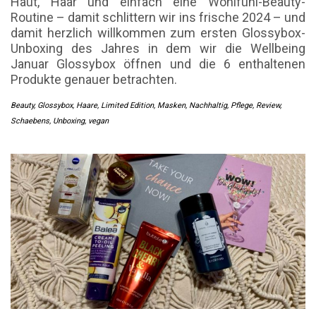
Haut, Haar und einfach eine Wohlfühl-Beauty-
Routine – damit schlittern wir ins frische 2024 – und
damit herzlich willkommen zum ersten Glossybox-
Unboxing des Jahres in dem wir die Wellbeing
Januar Glossybox öffnen und die 6 enthaltenen
Produkte genauer betrachten.
Beauty
,
Glossybox
,
Haare
,
Limited Edition
,
Masken
,
Nachhaltig
,
Pflege
,
Review
,
Schaebens
,
Unboxing
,
vegan