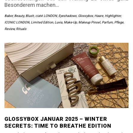
Besonderem machen…
Babor
,
Beauty
,
Blush
,
ciaté LONDON
,
Eyeshadows
,
Glossybox
,
Haare
,
Highlighter
,
ICONIC LONDON
,
Limited Edition
,
Luvia
,
Make-Up
,
Makeup Pinsel
,
Parfum
,
Pflege
,
Review
,
Rituals
GLOSSYBOX JANUAR 2025 – WINTER
SECRETS: TIME TO BREATHE EDITION