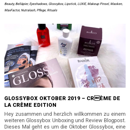
Beauty
,
Bellápier
,
Eyeshadows
,
Glossybox
,
Lipstick
,
LUXIE
,
Makeup Pinsel
,
Masken
,
MaxFactor
,
Nutralash
,
Pflege
,
Rituals
GLOSSYBOX OKTOBER 2019 – CRÈME DE
LA CRÈME EDITION
Hey zusammen und herzlich willkommen zu einem
weiteren Glossybox Unboxing und Review Blogpost.
Dieses Mal geht es um die Oktober Glossybox, eine