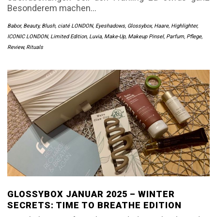
Besonderem machen…
Babor
,
Beauty
,
Blush
,
ciaté LONDON
,
Eyeshadows
,
Glossybox
,
Haare
,
Highlighter
,
ICONIC LONDON
,
Limited Edition
,
Luvia
,
Make-Up
,
Makeup Pinsel
,
Parfum
,
Pflege
,
Review
,
Rituals
GLOSSYBOX JANUAR 2025 – WINTER
SECRETS: TIME TO BREATHE EDITION