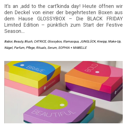
It’s an ‚add to the cart’kinda day! Heute öffnen wir
den Deckel von einer der begehrtesten Boxen aus
dem Hause GLOSSYBOX – Die BLACK FRIDAY
Limited Edition – pünktlich zum Start der Festive
Season…
Babor
,
Beauty
,
Blush
,
CATRICE
,
Glossybox
,
Illamasqua
,
JUNGLÜCK
,
Kneipp
,
Make-Up
,
Nägel
,
Parfum
,
Pflege
,
Rituals
,
Serum
,
SOPHIA + MABELLE