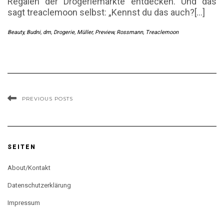
Regalen der Drogeriemärkte entdecken. Und das
sagt treaclemoon selbst: „Kennst du das auch?[…]
Beauty
,
Budni
,
dm
,
Drogerie
,
Müller
,
Preview
,
Rossmann
,
Treaclemoon
PREVIOUS POSTS
SEITEN
About/Kontakt
Datenschutzerklärung
Impressum