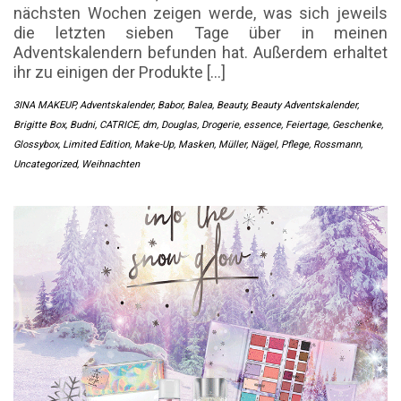
nächsten Wochen zeigen werde, was sich jeweils
die letzten sieben Tage über in meinen
Adventskalendern befunden hat. Außerdem erhaltet
ihr zu einigen der Produkte […]
3INA MAKEUP
,
Adventskalender
,
Babor
,
Balea
,
Beauty
,
Beauty Adventskalender
,
Brigitte Box
,
Budni
,
CATRICE
,
dm
,
Douglas
,
Drogerie
,
essence
,
Feiertage
,
Geschenke
,
Glossybox
,
Limited Edition
,
Make-Up
,
Masken
,
Müller
,
Nägel
,
Pflege
,
Rossmann
,
Uncategorized
,
Weihnachten