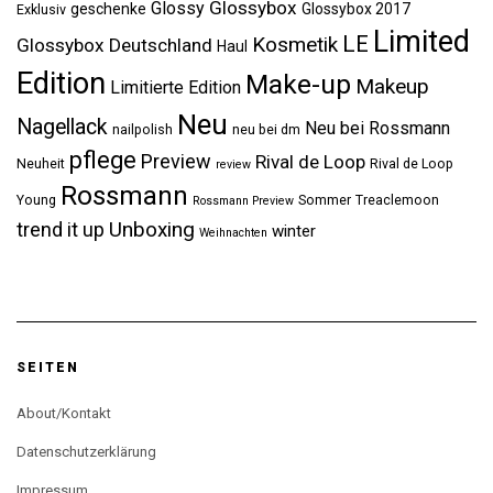
Glossybox
Glossy
geschenke
Glossybox 2017
Exklusiv
Limited
LE
Kosmetik
Glossybox Deutschland
Haul
Edition
Make-up
Makeup
Limitierte Edition
Neu
Nagellack
Neu bei Rossmann
nailpolish
neu bei dm
pflege
Preview
Rival de Loop
Neuheit
Rival de Loop
review
Rossmann
Young
Sommer
Treaclemoon
Rossmann Preview
Unboxing
trend it up
winter
Weihnachten
SEITEN
About/Kontakt
Datenschutzerklärung
Impressum