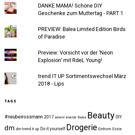
DANKE MAMA! Schöne DIY
Geschenke zum Muttertag - PART 1
PREVIEW: Balea Limited Edition Birds
of Paradise
Preview: Vorsicht vor der 'Neon
Explosion' mit RdeL Young!
trend IT UP Sortimentswechsel März
2018 - Lips
TAGS
Beauty
#neubeirossmann
2017
DIY
advent
alverde
Balea
Drogerie
dm
Do it yourself
dm trend it up
Einhorn
Essie