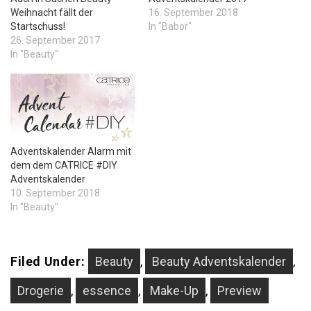
Weihnacht fällt der
16. September 2018
Startschuss!
In "Babor"
26. September 2017
In "Beauty"
Adventskalender Alarm mit
dem dem CATRICE #DIY
Adventskalender
10. September 2018
In "Beauty"
Filed Under:
Beauty
,
Beauty Adventskalender
,
Drogerie
,
essence
,
Make-Up
,
Preview