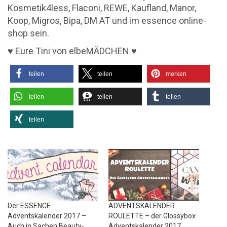
Kosmetik4less, Flaconi, REWE, Kaufland, Manor,
Koop, Migros, Bipa, DM AT und im essence online-
shop sein.
♥ Eure Tini von elbeMÄDCHEN ♥
teilen
teilen
merken
teilen
teilen
teilen
teilen
Der ESSENCE
ADVENTSKALENDER
Adventskalender 2017 –
ROULETTE – der Glossybox
Auch in Sachen Beauty-
Adventskalender 2017