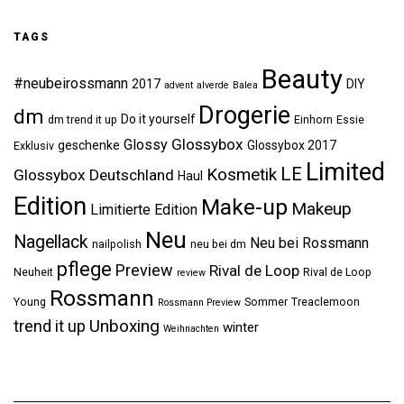
TAGS
Beauty
#neubeirossmann
2017
DIY
advent
alverde
Balea
Drogerie
dm
Do it yourself
dm trend it up
Einhorn
Essie
Glossybox
Glossy
geschenke
Glossybox 2017
Exklusiv
Limited
LE
Kosmetik
Glossybox Deutschland
Haul
Edition
Make-up
Makeup
Limitierte Edition
Neu
Nagellack
Neu bei Rossmann
nailpolish
neu bei dm
pflege
Preview
Rival de Loop
Neuheit
Rival de Loop
review
Rossmann
Young
Sommer
Treaclemoon
Rossmann Preview
Unboxing
trend it up
winter
Weihnachten