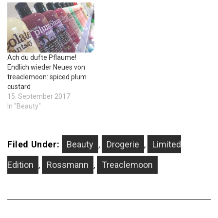
Ach du dufte Pflaume!
Endlich wieder Neues von
treaclemoon: spiced plum
custard
15. September 2017
In "Beauty"
Filed Under:
Beauty
,
Drogerie
,
Limited
Edition
,
Rossmann
,
Treaclemoon