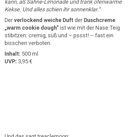
kann, aß Sahne-Limonade und trank ofenwarme
Kekse. Und alles schien ihr sonnenklar.“
Der
verlockend weiche Duft
der
Duschcreme
„warm cookie dough“
ist wie mit der Nase Teig
stibitzen: cremig, süß und – pssst! – fast ein
bisschen verboten.
Inhalt:
500 ml
UVP:
3,95 €
Und das sagt treaclemoon: