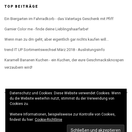
TOP BEITRÄGE
Ein Biergarten im Fahrradkorb - das Vatertags Geschenk mit Pfiff
Garnier Color me - finde deine Lieblingshaarfarbe!
Wenn man zu dm geht, aber eigentlich gar nichts kaufen will...
trend IT UP Sortimentswechsel März 2018 - Auslistungsinfo
Karamell Bananen Kuchen - ein Kuchen, der eure Geschmacksknospen
verzaubern wird!
Datenschutz und Cookies: Diese Website verwendet Cookies. Wenn
du die Website weiterhin nutzt, stimmst du der Verwendung von
Cookies zu.
Weitere Informationen, beispielsweise zur Kontrolle von Cookies,
© elbeMÄDCHEN 2017 · Theme
Kale
· Realisierung
findest du hier:
Cookie-Richtlinie
Prentice Design