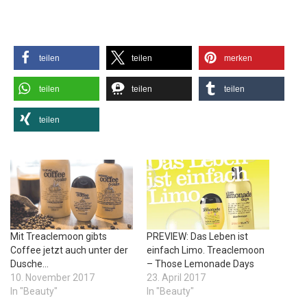
teilen
teilen
merken
teilen
teilen
teilen
teilen
Mit Treaclemoon gibts
PREVIEW: Das Leben ist
Coffee jetzt auch unter der
einfach Limo. Treaclemoon
Dusche…
– Those Lemonade Days
10. November 2017
23. April 2017
In "Beauty"
In "Beauty"