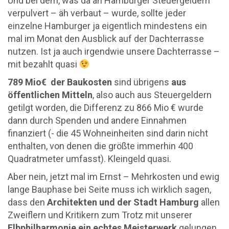
Und bei dem, was da an Hamburger Steuergeldern
verpulvert – äh verbaut – wurde, sollte jeder
einzelne Hamburger ja eigentlich mindestens ein
mal im Monat den Ausblick auf der Dachterrasse
nutzen. Ist ja auch irgendwie unsere Dachterrasse –
mit bezahlt quasi
789 Mio€ der Baukosten
sind übrigens
aus
öffentlichen Mitteln
, also auch aus Steuergeldern
getilgt worden, die Differenz zu 866 Mio € wurde
dann durch Spenden und andere Einnahmen
finanziert (- die 45 Wohneinheiten sind darin nicht
enthalten, von denen die größte immerhin 400
Quadratmeter umfasst). Kleingeld quasi.
Aber nein, jetzt mal im Ernst – Mehrkosten und ewig
lange Bauphase bei Seite muss ich wirklich sagen,
dass den
Architekten und der Stadt Hamburg
allen
Zweiflern und Kritikern zum Trotz mit unserer
Elbphilharmonie ein echtes Meisterwerk
gelungen