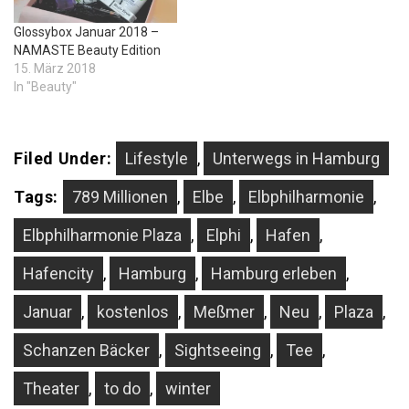
Glossybox Januar 2018 –
NAMASTE Beauty Edition
15. März 2018
In "Beauty"
Filed Under:
Lifestyle
,
Unterwegs in Hamburg
Tags:
789 Millionen
,
Elbe
,
Elbphilharmonie
,
Elbphilharmonie Plaza
,
Elphi
,
Hafen
,
Hafencity
,
Hamburg
,
Hamburg erleben
,
Januar
,
kostenlos
,
Meßmer
,
Neu
,
Plaza
,
Schanzen Bäcker
,
Sightseeing
,
Tee
,
Theater
,
to do
,
winter