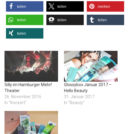
teilen
teilen
merken
teilen
teilen
teilen
teilen
Silly im Hamburger Mehr!
Glossybox Januar 2017 –
Theater
Hello Beauty
26. November 2016
31. Januar 2017
In "Konzert"
In "Beauty"