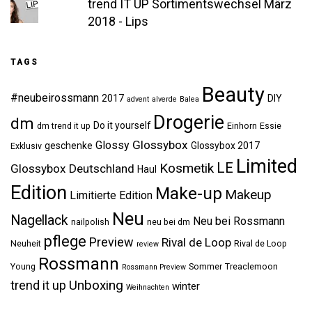
trend IT UP Sortimentswechsel März
2018 - Lips
TAGS
Beauty
#neubeirossmann
2017
DIY
advent
alverde
Balea
Drogerie
dm
Do it yourself
dm trend it up
Einhorn
Essie
Glossybox
Glossy
geschenke
Glossybox 2017
Exklusiv
Limited
LE
Kosmetik
Glossybox Deutschland
Haul
Edition
Make-up
Makeup
Limitierte Edition
Neu
Nagellack
Neu bei Rossmann
nailpolish
neu bei dm
pflege
Preview
Rival de Loop
Neuheit
Rival de Loop
review
Rossmann
Young
Sommer
Treaclemoon
Rossmann Preview
Unboxing
trend it up
winter
Weihnachten