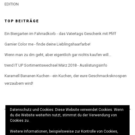
EDITION
TOP BEITRÄGE
Ein Biergarten im Fahrradkorb - das Vatertags Geschenk mit Pfiff
Garnier Color me - finde deine Lieblingshaarfarbe!
Wenn man zu dm geht, aber eigentlich gar nichts kaufen will...
trend IT UP Sortimentswechsel März 2018 - Auslistungsinfo
Karamell Bananen Kuchen - ein Kuchen, der eure Geschmacksknospen
verzaubern wird!
Datenschutz und Cookies: Diese Website verwendet Cookies. Wenn
du die Website weiterhin nutzt, stimmst du der Verwendung von
Cookies zu.
Weitere Informationen, beispielsweise zur Kontrolle von Cookies,
© elbeMÄDCHEN 2017 · Theme
Kale
· Realisierung