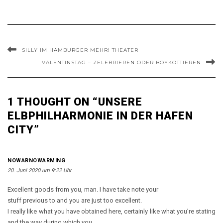
SILLY IM HAMBURGER MEHR! THEATER
VALENTINSTAG – ZELEBRIEREN ODER BOYKOTTIEREN
1 THOUGHT ON “UNSERE
ELBPHILHARMONIE IN DER HAFEN
CITY”
NOWARNOWARMING
20. Juni 2020 um 9:22 Uhr
Excellent goods from you, man. I have take note your
stuff previous to and you are just too excellent.
I really like what you have obtained here, certainly like what you’re stating
and the way during which you