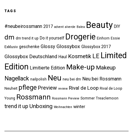
TAGS
Beauty
#neubeirossmann
2017
DIY
advent
alverde
Balea
Drogerie
dm
Do it yourself
dm trend it up
Einhorn
Essie
Glossybox
Glossy
geschenke
Glossybox 2017
Exklusiv
Limited
LE
Kosmetik
Glossybox Deutschland
Haul
Edition
Make-up
Makeup
Limitierte Edition
Neu
Nagellack
Neu bei Rossmann
nailpolish
neu bei dm
pflege
Preview
Rival de Loop
Neuheit
Rival de Loop
review
Rossmann
Young
Sommer
Treaclemoon
Rossmann Preview
Unboxing
trend it up
winter
Weihnachten