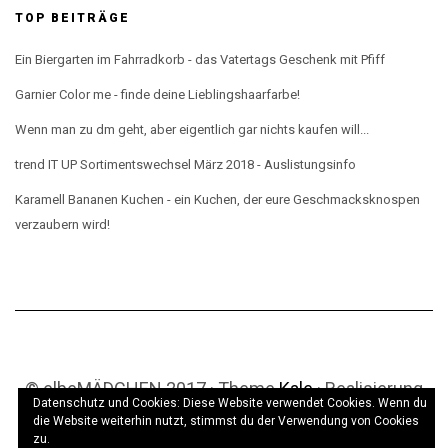
TOP BEITRÄGE
Ein Biergarten im Fahrradkorb - das Vatertags Geschenk mit Pfiff
Garnier Color me - finde deine Lieblingshaarfarbe!
Wenn man zu dm geht, aber eigentlich gar nichts kaufen will...
trend IT UP Sortimentswechsel März 2018 - Auslistungsinfo
Karamell Bananen Kuchen - ein Kuchen, der eure Geschmacksknospen
verzaubern wird!
© elbeMÄDCHEN 2017 · Theme
Kale
· Realisierung
Datenschutz und Cookies: Diese Website verwendet Cookies. Wenn du
Prentice Design
die Website weiterhin nutzt, stimmst du der Verwendung von Cookies
zu.