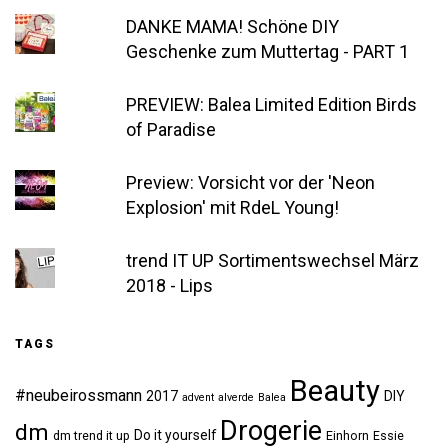
DANKE MAMA! Schöne DIY
Geschenke zum Muttertag - PART 1
PREVIEW: Balea Limited Edition Birds
of Paradise
Preview: Vorsicht vor der 'Neon
Explosion' mit RdeL Young!
trend IT UP Sortimentswechsel März
2018 - Lips
TAGS
Beauty
#neubeirossmann
2017
DIY
advent
alverde
Balea
Drogerie
dm
Do it yourself
dm trend it up
Einhorn
Essie