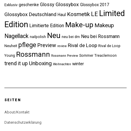
Glossybox
Glossy
geschenke
Glossybox 2017
Exklusiv
Limited
LE
Kosmetik
Glossybox Deutschland
Haul
Edition
Make-up
Makeup
Limitierte Edition
Neu
Nagellack
Neu bei Rossmann
nailpolish
neu bei dm
pflege
Preview
Rival de Loop
Neuheit
Rival de Loop
review
Rossmann
Young
Sommer
Treaclemoon
Rossmann Preview
Unboxing
trend it up
winter
Weihnachten
SEITEN
About/Kontakt
Datenschutzerklärung