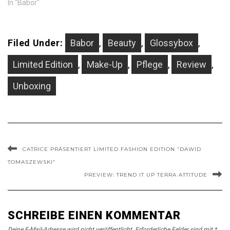
In "Babor"
Filed Under:
Babor
,
Beauty
,
Glossybox
,
Limited Edition
,
Make-Up
,
Pflege
,
Review
,
Unboxing
CATRICE PRÄSENTIERT LIMITED FASHION EDITION “DAWID
TOMASZEWSKI”
PREVIEW: TREND IT UP TERRA ATTITUDE
SCHREIBE EINEN KOMMENTAR
Deine E-Mail-Adresse wird nicht veröffentlicht.
Erforderliche Felder sind mit
*