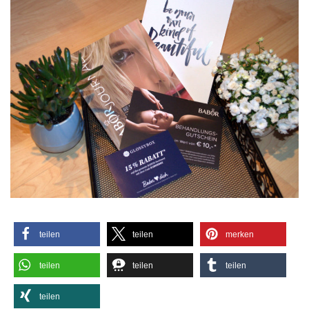
teilen
teilen
merken
teilen
teilen
teilen
teilen