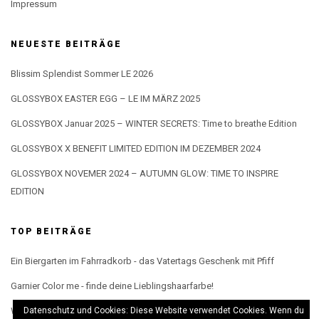
Impressum
NEUESTE BEITRÄGE
Blissim Splendist Sommer LE 2026
GLOSSYBOX EASTER EGG – LE IM MÄRZ 2025
GLOSSYBOX Januar 2025 – WINTER SECRETS: Time to breathe Edition
GLOSSYBOX X BENEFIT LIMITED EDITION IM DEZEMBER 2024
GLOSSYBOX NOVEMER 2024 – AUTUMN GLOW: TIME TO INSPIRE
EDITION
TOP BEITRÄGE
Ein Biergarten im Fahrradkorb - das Vatertags Geschenk mit Pfiff
Garnier Color me - finde deine Lieblingshaarfarbe!
Wenn man zu dm geht, aber eigentlich gar nichts kaufen will...
Datenschutz und Cookies: Diese Website verwendet Cookies. Wenn du