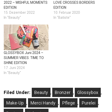
2022 – WISHFUL MOMENTS
LOVE CROSSES BORDERS
EDITION
EDITION
15. Dezember 2022
10. Februar 2020
In "Beauty"
In "Batiste"
GLOSSYBOX Juni 2024 –
SUMMER VIBES: TIME TO
SHINE EDITION
17. Juni 2024
In "Beauty"
Filed Under:
Beauty
,
Bronzer
,
Glossybox
,
Make-Up
,
Merci Handy
,
Pflege
,
Purelei
,