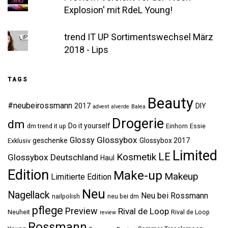
Explosion' mit RdeL Young!
trend IT UP Sortimentswechsel März
2018 - Lips
TAGS
Beauty
#neubeirossmann
2017
DIY
advent
alverde
Balea
Drogerie
dm
Do it yourself
dm trend it up
Einhorn
Essie
Glossybox
Glossy
geschenke
Glossybox 2017
Exklusiv
Limited
LE
Kosmetik
Glossybox Deutschland
Haul
Edition
Make-up
Makeup
Limitierte Edition
Neu
Nagellack
Neu bei Rossmann
nailpolish
neu bei dm
pflege
Preview
Rival de Loop
Neuheit
Rival de Loop
review
Rossmann