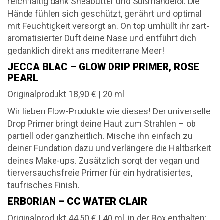
reichhaltig dank Sheabutter und Süßmandelöl. Die
Hände fühlen sich geschützt, genährt und optimal
mit Feuchtigkeit versorgt an. On top umhüllt ihr zart-
aromatisierter Duft deine Nase und entführt dich
gedanklich direkt ans mediterrane Meer!
JECCA BLAC – GLOW DRIP PRIMER, ROSE
PEARL
Originalprodukt 18,90 € | 20 ml
Wir lieben Flow-Produkte wie dieses! Der universelle
Drop Primer bringt deine Haut zum Strahlen – ob
partiell oder ganzheitlich. Mische ihn einfach zu
deiner Fundation dazu und verlängere die Haltbarkeit
deines Make-ups. Zusätzlich sorgt der vegan und
tierversauchsfreie Primer für ein hydratisiertes,
taufrisches Finish.
ERBORIAN – CC WATER CLAIR
Originalprodukt 44,50 € | 40 ml, in der Box enthalten: