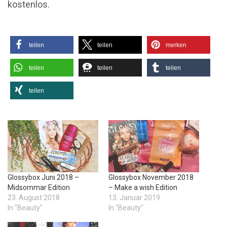
kostenlos.
teilen
teilen
merken
teilen
teilen
teilen
teilen
Glossybox Juni 2018 –
Glossybox November 2018
Midsommar Edition
– Make a wish Edition
23. August 2018
13. Januar 2019
In "Beauty"
In "Beauty"