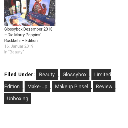
Glossybox Dezember 2018
– Die Marry Poppins‘
Rückkehr – Edition
16. Januar 2019
In "Beauty"
Filed Under:
Beauty
,
Glossybox
,
Limited
Edition
,
Make-Up
,
Makeup Pinsel
,
Review
,
Unboxing