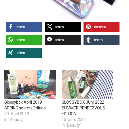
teilen
teilen
merken
teilen
teilen
teilen
teilen
Glossybox April 2019 –
GLOSSYBOX JUNI 2022 –
SPRING secrets Edition
SUMMER RENDEZVOUS
30. April 2019
EDITION
In "Beauty"
15. Juni 2022
In "Beauty"