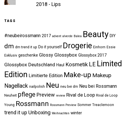
2018 - Lips
TAGS
Beauty
#neubeirossmann
2017
DIY
advent
alverde
Balea
Drogerie
dm
Do it yourself
dm trend it up
Einhorn
Essie
Glossybox
Glossy
geschenke
Glossybox 2017
Exklusiv
Limited
LE
Kosmetik
Glossybox Deutschland
Haul
Edition
Make-up
Makeup
Limitierte Edition
Neu
Nagellack
Neu bei Rossmann
nailpolish
neu bei dm
pflege
Preview
Rival de Loop
Neuheit
Rival de Loop
review
Rossmann
Young
Sommer
Treaclemoon
Rossmann Preview
Unboxing
trend it up
winter
Weihnachten