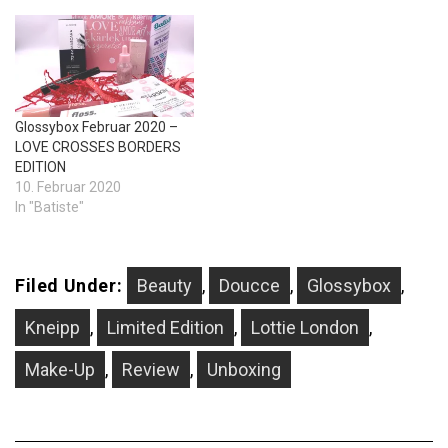
Glossybox Februar 2020 –
LOVE CROSSES BORDERS
EDITION
10. Februar 2020
In "Batiste"
Filed Under:
Beauty
,
Doucce
,
Glossybox
,
Kneipp
,
Limited Edition
,
Lottie London
,
Make-Up
,
Review
,
Unboxing