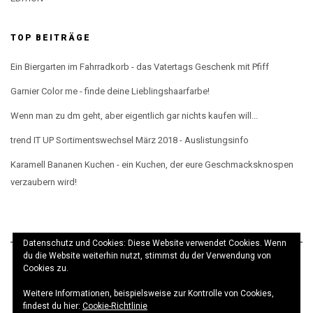
TOP BEITRÄGE
Ein Biergarten im Fahrradkorb - das Vatertags Geschenk mit Pfiff
Garnier Color me - finde deine Lieblingshaarfarbe!
Wenn man zu dm geht, aber eigentlich gar nichts kaufen will...
trend IT UP Sortimentswechsel März 2018 - Auslistungsinfo
Karamell Bananen Kuchen - ein Kuchen, der eure Geschmacksknospen
verzaubern wird!
Datenschutz und Cookies: Diese Website verwendet Cookies. Wenn
du die Website weiterhin nutzt, stimmst du der Verwendung von
Cookies zu.
Weitere Informationen, beispielsweise zur Kontrolle von Cookies,
© elbeMÄDCHEN 2017 · Theme
Kale
· Realisierung
findest du hier:
Cookie-Richtlinie