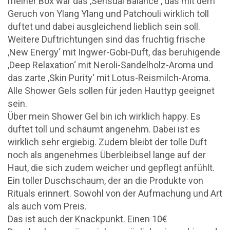
meiner Box war das ‚Sensual Balance‘, das mit dem
Geruch von Ylang Ylang und Patchouli wirklich toll
duftet und dabei ausgleichend lieblich sein soll.
Weitere Duftrichtungen sind das fruchtig frische
‚New Energy‘ mit Ingwer-Gobi-Duft, das beruhigende
‚Deep Relaxation‘ mit Neroli-Sandelholz-Aroma und
das zarte ‚Skin Purity‘ mit Lotus-Reismilch-Aroma.
Alle Shower Gels sollen für jeden Hauttyp geeignet
sein.
Über mein Shower Gel bin ich wirklich happy. Es
duftet toll und schäumt angenehm. Dabei ist es
wirklich sehr ergiebig. Zudem bleibt der tolle Duft
noch als angenehmes Überbleibsel lange auf der
Haut, die sich zudem weicher und gepflegt anfühlt.
Ein toller Duschschaum, der an die Produkte von
Rituals erinnert. Sowohl von der Aufmachung und Art
als auch vom Preis.
Das ist auch der Knackpunkt. Einen 10€