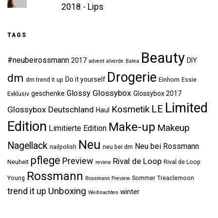
2018 - Lips
TAGS
Beauty
#neubeirossmann
2017
DIY
advent
alverde
Balea
Drogerie
dm
Do it yourself
dm trend it up
Einhorn
Essie
Glossybox
Glossy
geschenke
Glossybox 2017
Exklusiv
Limited
LE
Kosmetik
Glossybox Deutschland
Haul
Edition
Make-up
Makeup
Limitierte Edition
Neu
Nagellack
Neu bei Rossmann
nailpolish
neu bei dm
pflege
Preview
Rival de Loop
Neuheit
Rival de Loop
review
Rossmann
Young
Sommer
Treaclemoon
Rossmann Preview
Unboxing
trend it up
winter
Weihnachten