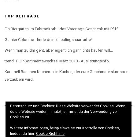
TOP BEITRÄGE
Ein Biergarten im Fahrradkorb - das Vatertags Geschenk mit Pfiff
Garnier Color me - finde deine Lieblingshaarfarbe!
Wenn man zu dm geht, aber eigentlich gar nichts kaufen will...
trend IT UP Sortimentswechsel März 2018 - Auslistungsinfo
Karamell Bananen Kuchen - ein Kuchen, der eure Geschmacksknospen
verzaubern wird!
Datenschutz und Cookies: Diese Website verwendet Cookies. Wenn
du die Website weiterhin nutzt, stimmst du der Verwendung von
Cookies zu.
Weitere Informationen, beispielsweise zur Kontrolle von Cookies,
© elbeMÄDCHEN 2017 · Theme
Kale
· Realisierung
findest du hier:
Cookie-Richtlinie