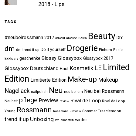
2018 - Lips
TAGS
Beauty
#neubeirossmann
2017
DIY
advent
alverde
Balea
Drogerie
dm
Do it yourself
dm trend it up
Einhorn
Essie
Glossybox
Glossy
geschenke
Glossybox 2017
Exklusiv
Limited
LE
Kosmetik
Glossybox Deutschland
Haul
Edition
Make-up
Makeup
Limitierte Edition
Neu
Nagellack
Neu bei Rossmann
nailpolish
neu bei dm
pflege
Preview
Rival de Loop
Neuheit
Rival de Loop
review
Rossmann
Young
Sommer
Treaclemoon
Rossmann Preview
Unboxing
trend it up
winter
Weihnachten