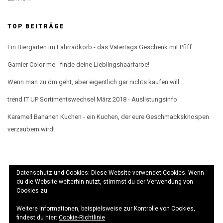
TOP BEITRÄGE
Ein Biergarten im Fahrradkorb - das Vatertags Geschenk mit Pfiff
Garnier Color me - finde deine Lieblingshaarfarbe!
Wenn man zu dm geht, aber eigentlich gar nichts kaufen will...
trend IT UP Sortimentswechsel März 2018 - Auslistungsinfo
Karamell Bananen Kuchen - ein Kuchen, der eure Geschmacksknospen
verzaubern wird!
Datenschutz und Cookies: Diese Website verwendet Cookies. Wenn
du die Website weiterhin nutzt, stimmst du der Verwendung von
Cookies zu.
Weitere Informationen, beispielsweise zur Kontrolle von Cookies,
© elbeMÄDCHEN 2017 · Theme
Kale
· Realisierung
findest du hier:
Cookie-Richtlinie