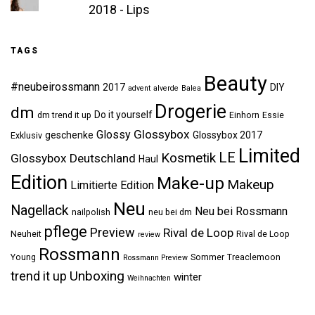
2018 - Lips
TAGS
Beauty
#neubeirossmann
2017
DIY
advent
alverde
Balea
Drogerie
dm
Do it yourself
dm trend it up
Einhorn
Essie
Glossybox
Glossy
geschenke
Glossybox 2017
Exklusiv
Limited
LE
Kosmetik
Glossybox Deutschland
Haul
Edition
Make-up
Makeup
Limitierte Edition
Neu
Nagellack
Neu bei Rossmann
nailpolish
neu bei dm
pflege
Preview
Rival de Loop
Neuheit
Rival de Loop
review
Rossmann
Young
Sommer
Treaclemoon
Rossmann Preview
Unboxing
trend it up
winter
Weihnachten