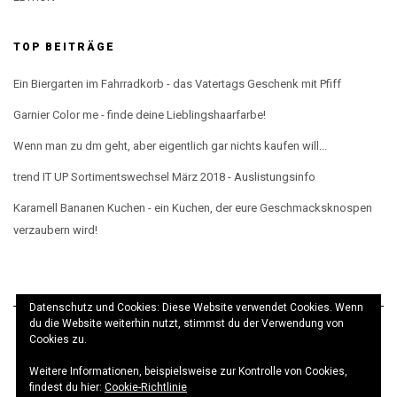
TOP BEITRÄGE
Ein Biergarten im Fahrradkorb - das Vatertags Geschenk mit Pfiff
Garnier Color me - finde deine Lieblingshaarfarbe!
Wenn man zu dm geht, aber eigentlich gar nichts kaufen will...
trend IT UP Sortimentswechsel März 2018 - Auslistungsinfo
Karamell Bananen Kuchen - ein Kuchen, der eure Geschmacksknospen
verzaubern wird!
Datenschutz und Cookies: Diese Website verwendet Cookies. Wenn
du die Website weiterhin nutzt, stimmst du der Verwendung von
Cookies zu.
Weitere Informationen, beispielsweise zur Kontrolle von Cookies,
© elbeMÄDCHEN 2017 · Theme
Kale
· Realisierung
findest du hier:
Cookie-Richtlinie