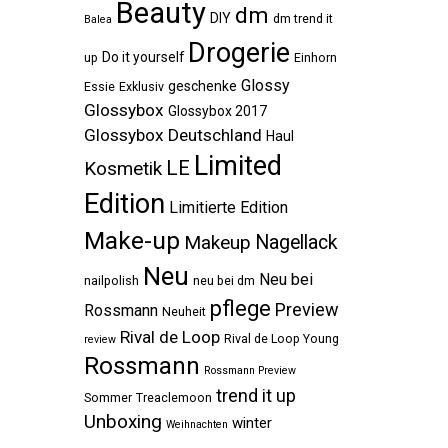
Beauty
dm
DIY
dm trend it
Balea
Drogerie
Do it yourself
up
Einhorn
Glossy
geschenke
Essie
Exklusiv
Glossybox
Glossybox 2017
Glossybox Deutschland
Haul
Limited
LE
Kosmetik
Edition
Limitierte Edition
Make-up
Makeup
Nagellack
Neu
Neu bei
nailpolish
neu bei dm
pflege
Preview
Rossmann
Neuheit
Rival de Loop
Rival de Loop Young
review
Rossmann
Rossmann Preview
trend it up
Sommer
Treaclemoon
Unboxing
winter
Weihnachten