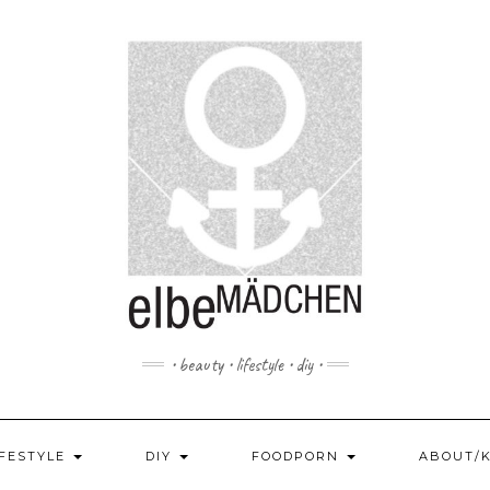
• beauty • lifestyle • diy •
IFESTYLE
DIY
FOODPORN
ABOUT/