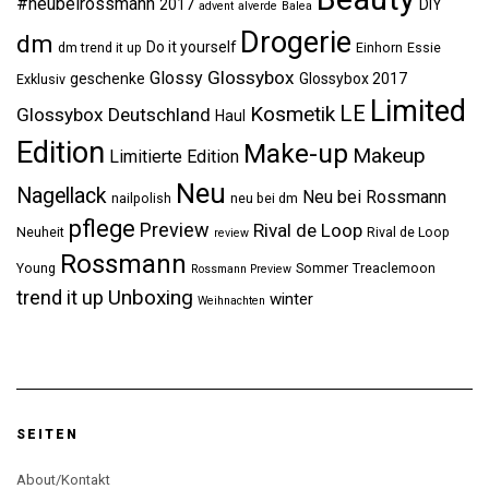
#neubeirossmann
2017
DIY
advent
alverde
Balea
Drogerie
dm
Do it yourself
dm trend it up
Einhorn
Essie
Glossybox
Glossy
geschenke
Glossybox 2017
Exklusiv
Limited
LE
Kosmetik
Glossybox Deutschland
Haul
Edition
Make-up
Makeup
Limitierte Edition
Neu
Nagellack
Neu bei Rossmann
nailpolish
neu bei dm
pflege
Preview
Rival de Loop
Neuheit
Rival de Loop
review
Rossmann
Young
Sommer
Treaclemoon
Rossmann Preview
Unboxing
trend it up
winter
Weihnachten
SEITEN
About/Kontakt