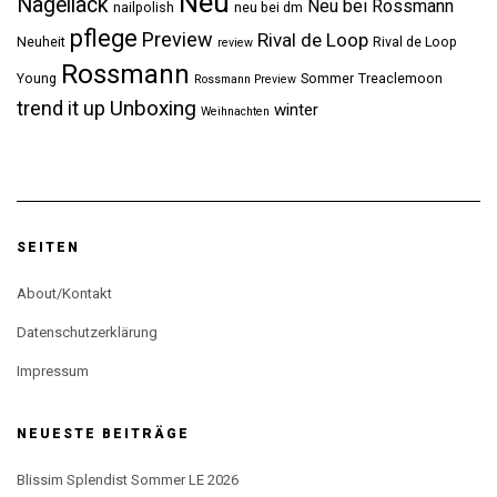
Neu
Nagellack
Neu bei Rossmann
nailpolish
neu bei dm
pflege
Preview
Rival de Loop
Neuheit
Rival de Loop
review
Rossmann
Young
Sommer
Treaclemoon
Rossmann Preview
Unboxing
trend it up
winter
Weihnachten
SEITEN
About/Kontakt
Datenschutzerklärung
Impressum
NEUESTE BEITRÄGE
Blissim Splendist Sommer LE 2026