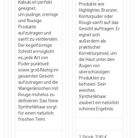
Kabuki ist perfekt
Produkte wie
geeignet,
Highlighter, Bronzer,
um pudrige, cremige
Konturpuder oder
und flüssige
Rouge sanft auf das
Produkte
Gesicht auftragen. Er
aufzutragen und
eignet sich
sanft zu verblenden.
außerdem als
Der kegelförmige
praktischer
Schnitt ermöglicht
Korrekturpinsel, um
es, jede Art von
die Haut unter den
Puder punktuell
Augen von
sowie großflächig im
überschüssigen
gesamten Gesicht
Produkten zu
aufzutragen und die
befreien. Sein
Wangenknochen mit
weiches
Rouge mühelos zu
Synthetikhaar
definieren. Das feine
zaubert ein natürlich
Synthetikhaar sorgt
schönes Ergebnis.
für einen natürlich
frischen Teint.
1 Stück: 3,95 €