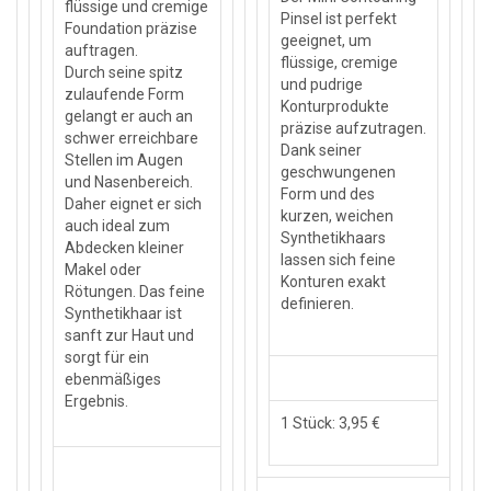
flüssige und cremige
Pinsel ist perfekt
Foundation präzise
geeignet, um
auftragen.
flüssige, cremige
Durch seine spitz
und pudrige
zulaufende Form
Konturprodukte
gelangt er auch an
präzise aufzutragen.
schwer erreichbare
Dank seiner
Stellen im Augen
geschwungenen
und Nasenbereich.
Form und des
Daher eignet er sich
kurzen, weichen
auch ideal zum
Synthetikhaars
Abdecken kleiner
lassen sich feine
Makel oder
Konturen exakt
Rötungen. Das feine
definieren.
Synthetikhaar ist
sanft zur Haut und
sorgt für ein
ebenmäßiges
Ergebnis.
1 Stück: 3,95 €