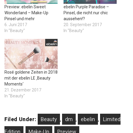
Preview: ebelin Sweet
ebelin Purple Paradise –
Wonderland – Make-Up
Pinsel, die nicht nur chic
Pinsel und mehr
aussehen!?
6. Juni 2017
20. September 2017
In "Beauty"
In "Beauty"
Rosé goldene Zeiten in 2018
mit der ebelin LE ‚Beauty
Moments‘
21. Dezember 2017
In "Beauty"
Filed Under:
Beauty
,
dm
,
ebelin
,
Limited
Edition
,
Make-Up
,
Preview