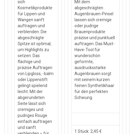
sich
Mit dem
Kosmetikprodukte
abgeschrägten
für Lippen und
Augenbrauen-Pinsel
Wangen sanft
lassen sich cremige
auftragen und
oder pudrige
verblenden. Die
Brauenprodukte
abgeschrägte
präzise und punktuell
Spitze ist optimal,
auftragen. Das Must-
um Highlights zu
Have-Tool für
setzen. Das
wunderschön
flächige und
geformte,
präzise Auftragen
ausdrucksstarke
von Lipgloss, -balm
Augenbrauen sorgt
oder Lippenstift
mit seinem kurzen
gelingt spielend
feinen Synthetikhaar
leicht. Mit der
für den perfekten
abgerundeten
Schwung.
Seite lässt sich
cremiges und
pudriges Rouge
einfach auftragen
und sanft
1 Stück: 2,45 €
verblenden – für