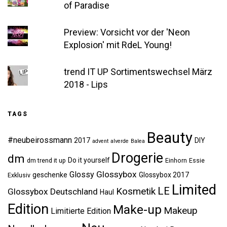
of Paradise
Preview: Vorsicht vor der 'Neon
Explosion' mit RdeL Young!
trend IT UP Sortimentswechsel März
2018 - Lips
TAGS
Beauty
#neubeirossmann
2017
DIY
advent
alverde
Balea
Drogerie
dm
Do it yourself
dm trend it up
Einhorn
Essie
Glossybox
Glossy
geschenke
Glossybox 2017
Exklusiv
Limited
LE
Kosmetik
Glossybox Deutschland
Haul
Edition
Make-up
Makeup
Limitierte Edition