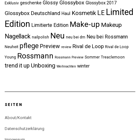
Glossybox
Glossy
geschenke
Glossybox 2017
Exklusiv
Limited
LE
Kosmetik
Glossybox Deutschland
Haul
Edition
Make-up
Makeup
Limitierte Edition
Neu
Nagellack
Neu bei Rossmann
nailpolish
neu bei dm
pflege
Preview
Rival de Loop
Neuheit
Rival de Loop
review
Rossmann
Young
Sommer
Treaclemoon
Rossmann Preview
Unboxing
trend it up
winter
Weihnachten
SEITEN
About/Kontakt
Datenschutzerklärung
Impressum