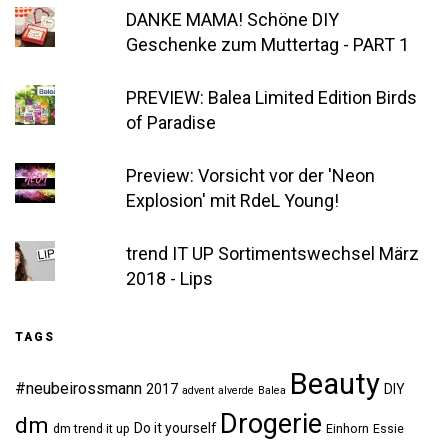
DANKE MAMA! Schöne DIY
Geschenke zum Muttertag - PART 1
PREVIEW: Balea Limited Edition Birds
of Paradise
Preview: Vorsicht vor der 'Neon
Explosion' mit RdeL Young!
trend IT UP Sortimentswechsel März
2018 - Lips
TAGS
Beauty
#neubeirossmann
2017
DIY
advent
alverde
Balea
Drogerie
dm
Do it yourself
dm trend it up
Einhorn
Essie