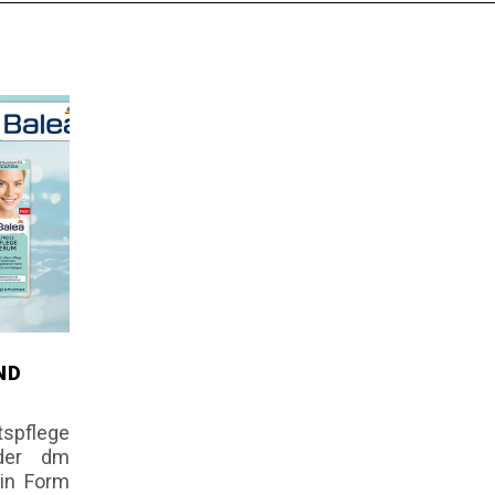
ND
tspflege
der dm
 in Form