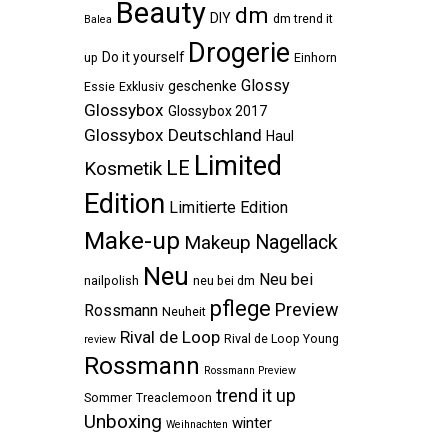
Beauty
dm
DIY
dm trend it
Balea
Drogerie
Do it yourself
up
Einhorn
Glossy
geschenke
Essie
Exklusiv
Glossybox
Glossybox 2017
Glossybox Deutschland
Haul
Limited
LE
Kosmetik
Edition
Limitierte Edition
Make-up
Makeup
Nagellack
Neu
Neu bei
nailpolish
neu bei dm
pflege
Preview
Rossmann
Neuheit
Rival de Loop
Rival de Loop Young
review
Rossmann
Rossmann Preview
trend it up
Sommer
Treaclemoon
Unboxing
winter
Weihnachten