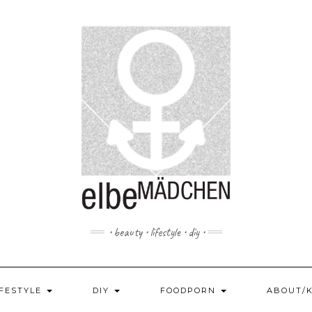
• beauty • lifestyle • diy •
IFESTYLE
DIY
FOODPORN
ABOUT/