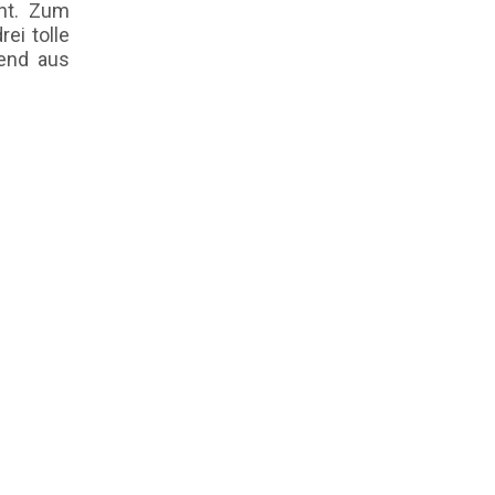
cht. Zum
ei tolle
hend aus