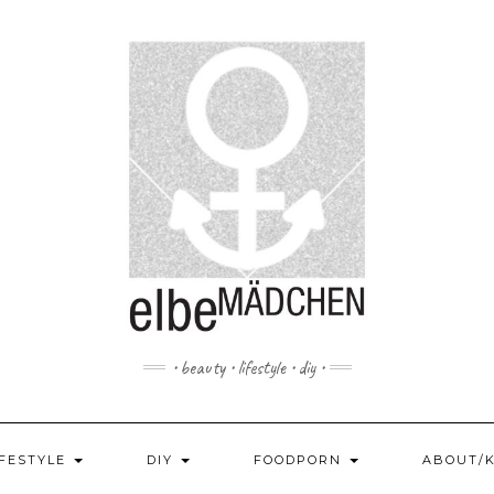
• beauty • lifestyle • diy •
IFESTYLE
DIY
FOODPORN
ABOUT/