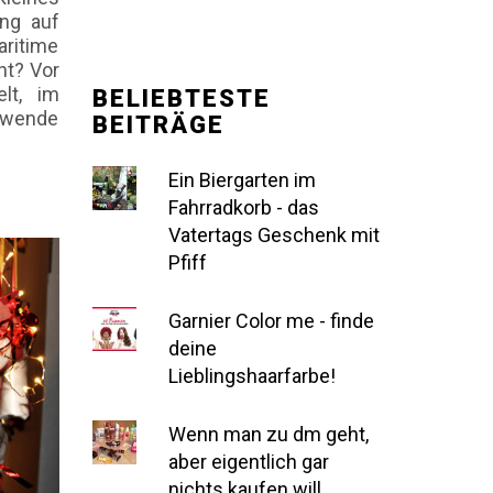
ng auf
aritime
ht? Vor
lt, im
BELIEBTESTE
erwende
BEITRÄGE
Ein Biergarten im
Fahrradkorb - das
Vatertags Geschenk mit
Pfiff
Garnier Color me - finde
deine
Lieblingshaarfarbe!
Wenn man zu dm geht,
aber eigentlich gar
nichts kaufen will...