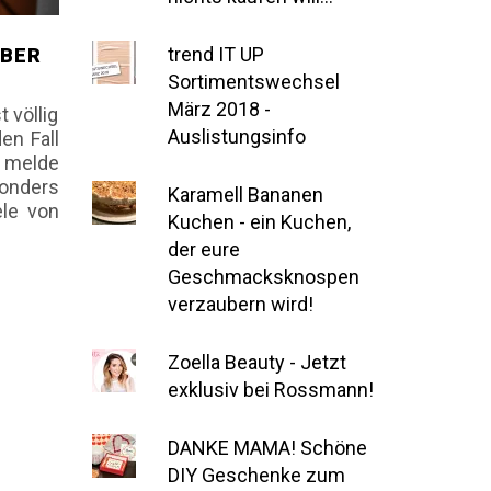
trend IT UP
ABER
Sortimentswechsel
März 2018 -
 völlig
Auslistungsinfo
den Fall
 melde
onders
Karamell Bananen
ele von
Kuchen - ein Kuchen,
der eure
Geschmacksknospen
verzaubern wird!
Zoella Beauty - Jetzt
exklusiv bei Rossmann!
DANKE MAMA! Schöne
DIY Geschenke zum