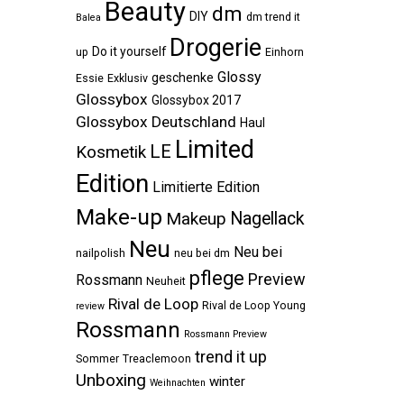
Beauty
dm
DIY
dm trend it
Balea
Drogerie
Do it yourself
up
Einhorn
Glossy
geschenke
Essie
Exklusiv
Glossybox
Glossybox 2017
Glossybox Deutschland
Haul
Limited
LE
Kosmetik
Edition
Limitierte Edition
Make-up
Makeup
Nagellack
Neu
Neu bei
nailpolish
neu bei dm
pflege
Preview
Rossmann
Neuheit
Rival de Loop
Rival de Loop Young
review
Rossmann
Rossmann Preview
trend it up
Sommer
Treaclemoon
Unboxing
winter
Weihnachten