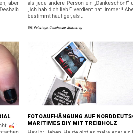
en, aber
als jede andere Person ein „Dankeschön!“ 
 Deshalb
„Ich hab dich lieb!“ verdient hat. Immer!! Ab
bestimmt häufiger, als
…
DIY
,
Feiertage
,
Geschenke
,
Muttertag
RIAL
FOTOAUFHÄNGUNG AUF NORDDEUTS
MARITIMES DIY MIT TREIBHOLZ
acht
:
nfachen
Hey ihr Lieben. Heute gibt es mal wieder ein 