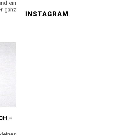
und ein
er ganz
INSTAGRAM
CH –
kleines