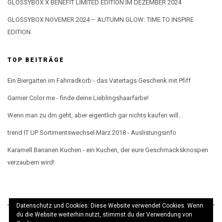
GLOSSYBOX X BENEFIT LIMITED EDITION IM DEZEMBER 2024
GLOSSYBOX NOVEMER 2024 – AUTUMN GLOW: TIME TO INSPIRE
EDITION
TOP BEITRÄGE
Ein Biergarten im Fahrradkorb - das Vatertags Geschenk mit Pfiff
Garnier Color me - finde deine Lieblingshaarfarbe!
Wenn man zu dm geht, aber eigentlich gar nichts kaufen will...
trend IT UP Sortimentswechsel März 2018 - Auslistungsinfo
Karamell Bananen Kuchen - ein Kuchen, der eure Geschmacksknospen
verzaubern wird!
Datenschutz und Cookies: Diese Website verwendet Cookies. Wenn
du die Website weiterhin nutzt, stimmst du der Verwendung von