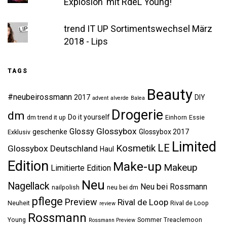
Explosion' mit RdeL Young!
trend IT UP Sortimentswechsel März
2018 - Lips
TAGS
Beauty
#neubeirossmann
2017
DIY
advent
alverde
Balea
Drogerie
dm
Do it yourself
dm trend it up
Einhorn
Essie
Glossybox
Glossy
geschenke
Glossybox 2017
Exklusiv
Limited
LE
Kosmetik
Glossybox Deutschland
Haul
Edition
Make-up
Makeup
Limitierte Edition
Neu
Nagellack
Neu bei Rossmann
nailpolish
neu bei dm
pflege
Preview
Rival de Loop
Neuheit
Rival de Loop
review
Rossmann
Young
Sommer
Treaclemoon
Rossmann Preview