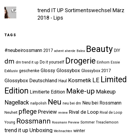
trend IT UP Sortimentswechsel März
2018 - Lips
TAGS
Beauty
#neubeirossmann
2017
DIY
advent
alverde
Balea
Drogerie
dm
Do it yourself
dm trend it up
Einhorn
Essie
Glossybox
Glossy
geschenke
Glossybox 2017
Exklusiv
Limited
LE
Kosmetik
Glossybox Deutschland
Haul
Edition
Make-up
Makeup
Limitierte Edition
Neu
Nagellack
Neu bei Rossmann
nailpolish
neu bei dm
pflege
Preview
Rival de Loop
Neuheit
Rival de Loop
review
Rossmann
Young
Sommer
Treaclemoon
Rossmann Preview
Unboxing
trend it up
winter
Weihnachten