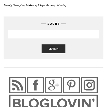
Beauty
,
Glossybox
,
Make-Up
,
Pflege
,
Review
,
Unboxing
SUCHE
SEARCH