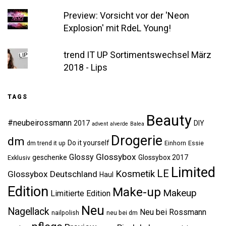
Preview: Vorsicht vor der 'Neon
Explosion' mit RdeL Young!
trend IT UP Sortimentswechsel März
2018 - Lips
TAGS
Beauty
#neubeirossmann
2017
DIY
advent
alverde
Balea
Drogerie
dm
Do it yourself
dm trend it up
Einhorn
Essie
Glossybox
Glossy
geschenke
Glossybox 2017
Exklusiv
Limited
LE
Kosmetik
Glossybox Deutschland
Haul
Edition
Make-up
Makeup
Limitierte Edition
Neu
Nagellack
Neu bei Rossmann
nailpolish
neu bei dm