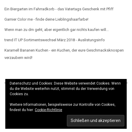
Ein Biergarten im Fahrradkorb - das Vatertags Geschenk mit Pfiff
Garnier Color me - finde deine Lieblingshaarfarbe!
Wenn man zu dm geht, aber eigentlich gar nichts kaufen will...
trend IT UP Sortimentswechsel März 2018 - Auslistungsinfo
Karamell Bananen Kuchen - ein Kuchen, der eure Geschmacksknospen
verzaubern wird!
Datenschutz und Cookies: Diese Website verwendet Cookies. Wenn
du die Website weiterhin nutzt, stimmst du der Verwendung von
Cookies zu.
Weitere Informationen, beispielsweise zur Kontrolle von Cookies,
© elbeMÄDCHEN 2017 · Theme
Kale
· Realisierung
findest du hier:
Cookie-Richtlinie
Prentice Design
Kale
by LyraThemes.com.