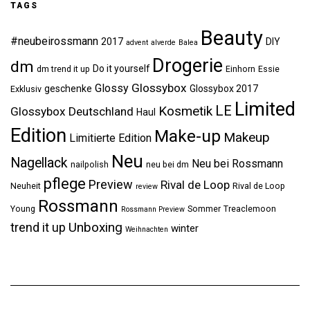
TAGS
Beauty
#neubeirossmann
2017
DIY
advent
alverde
Balea
Drogerie
dm
Do it yourself
dm trend it up
Einhorn
Essie
Glossybox
Glossy
geschenke
Glossybox 2017
Exklusiv
Limited
LE
Kosmetik
Glossybox Deutschland
Haul
Edition
Make-up
Makeup
Limitierte Edition
Neu
Nagellack
Neu bei Rossmann
nailpolish
neu bei dm
pflege
Preview
Rival de Loop
Neuheit
Rival de Loop
review
Rossmann
Young
Sommer
Treaclemoon
Rossmann Preview
Unboxing
trend it up
winter
Weihnachten