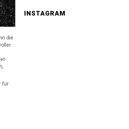
INSTAGRAM
nn die
voller
et-
h,
 für