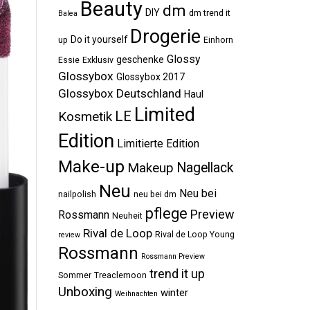
Beauty
dm
DIY
dm trend it
Balea
Drogerie
Do it yourself
up
Einhorn
Glossy
geschenke
Essie
Exklusiv
Glossybox
Glossybox 2017
Glossybox Deutschland
Haul
Limited
LE
Kosmetik
Edition
Limitierte Edition
Make-up
Makeup
Nagellack
Neu
Neu bei
nailpolish
neu bei dm
pflege
Preview
Rossmann
Neuheit
Rival de Loop
Rival de Loop Young
review
Rossmann
Rossmann Preview
trend it up
Sommer
Treaclemoon
Unboxing
winter
Weihnachten