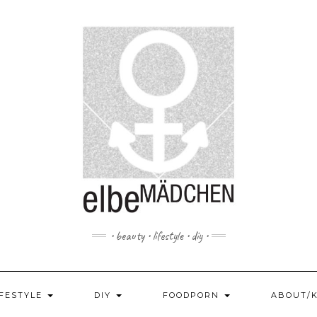
• beauty • lifestyle • diy •
IFESTYLE
DIY
FOODPORN
ABOUT/