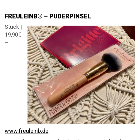
FREULEINB® – PUDERPINSEL
Stück |
19,90€
–
www.freuleinb.de