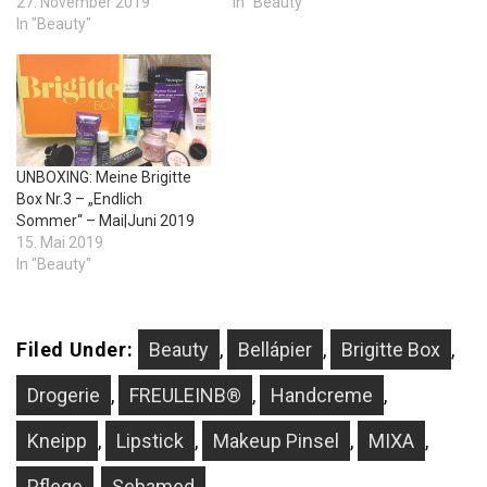
27. November 2019
In "Beauty"
In "Beauty"
UNBOXING: Meine Brigitte
Box Nr.3 – „Endlich
Sommer“ – Mai|Juni 2019
15. Mai 2019
In "Beauty"
Filed Under:
Beauty
,
Bellápier
,
Brigitte Box
,
Drogerie
,
FREULEINB®
,
Handcreme
,
Kneipp
,
Lipstick
,
Makeup Pinsel
,
MIXA
,
Pflege
,
Sebamed