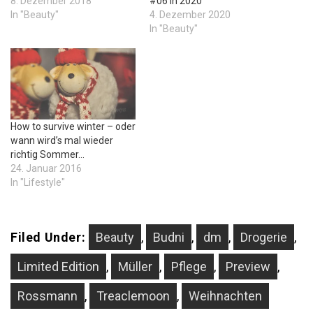
8. Dezember 2018
#06 in 2020
In "Beauty"
4. Dezember 2020
In "Beauty"
How to survive winter – oder
wann wird’s mal wieder
richtig Sommer…
24. Januar 2016
In "Lifestyle"
Filed Under:
Beauty
,
Budni
,
dm
,
Drogerie
,
Limited Edition
,
Müller
,
Pflege
,
Preview
,
Rossmann
,
Treaclemoon
,
Weihnachten