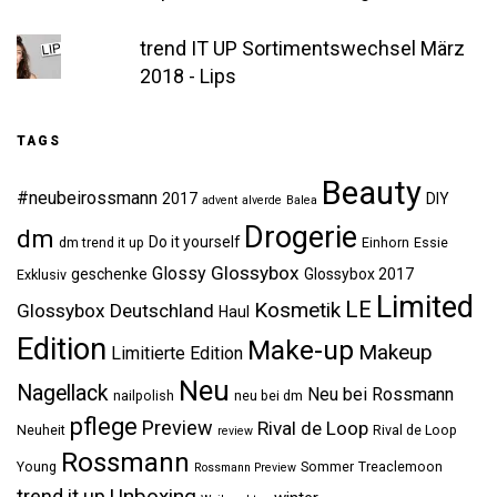
trend IT UP Sortimentswechsel März
2018 - Lips
TAGS
Beauty
#neubeirossmann
2017
DIY
advent
alverde
Balea
Drogerie
dm
Do it yourself
dm trend it up
Einhorn
Essie
Glossybox
Glossy
geschenke
Glossybox 2017
Exklusiv
Limited
LE
Kosmetik
Glossybox Deutschland
Haul
Edition
Make-up
Makeup
Limitierte Edition
Neu
Nagellack
Neu bei Rossmann
nailpolish
neu bei dm
pflege
Preview
Rival de Loop
Neuheit
Rival de Loop
review
Rossmann
Young
Sommer
Treaclemoon
Rossmann Preview
Unboxing
trend it up