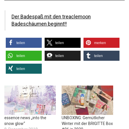
Der Badespaß mit den treaclemoon
Badeschäumen beginnt!!
teilen
teilen
merken
teilen
teilen
teilen
teilen
essence news „into the
UNBOXING: Gemütlicher
snow glow“
Winter mit der BRIGITTE Box